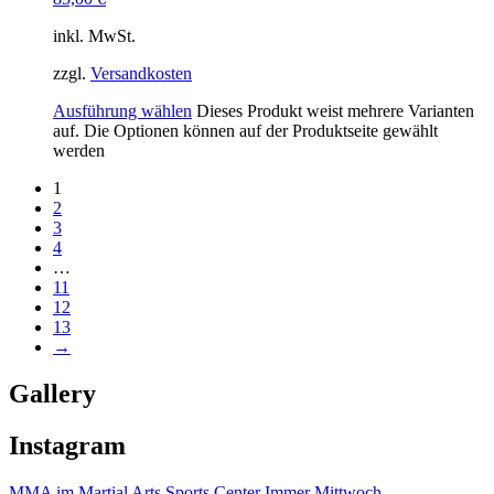
inkl. MwSt.
zzgl.
Versandkosten
Ausführung wählen
Dieses Produkt weist mehrere Varianten
auf. Die Optionen können auf der Produktseite gewählt
werden
1
2
3
4
…
11
12
13
→
Gallery
Instagram
MMA im Martial Arts Sports Center Immer Mittwoch