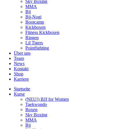
Sky Boxing
MMA
Bjj
Bjj-Nogi
Bootcamp
Kickboxen
Fitness Kickboxen
Ringen
Lil Tigers
Pointfighting
Über uns
Team
News
Kontakt
Shop
Karriere
Startseite
Kurse
(NEU!) BJJ for Women
Taekwondo
Boxen
Sky Boxing
MMA
Bjj