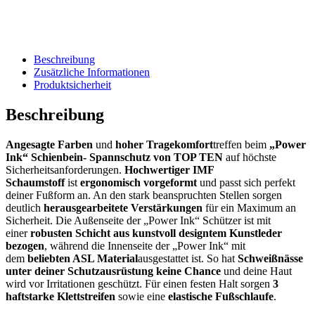
Beschreibung
Zusätzliche Informationen
Produktsicherheit
Beschreibung
Angesagte Farben
und
hoher Tragekomfort
treffen beim
„Power
Ink“ Schienbein- Spannschutz von TOP TEN
auf höchste
Sicherheitsanforderungen.
Hochwertiger IMF
Schaumstoff
ist
ergonomisch vorgeformt
und passt sich perfekt
deiner Fußform an. An den stark beanspruchten Stellen sorgen
deutlich
herausgearbeitete Verstärkungen
für ein Maximum an
Sicherheit. Die Außenseite der „Power Ink“ Schützer ist mit
einer
robusten Schicht aus kunstvoll designtem Kunstleder
bezogen
, während die Innenseite der „Power Ink“ mit
dem
beliebten ASL Material
ausgestattet ist. So hat
Schweißnässe
unter deiner Schutzausrüstung keine Chance
und deine Haut
wird vor Irritationen geschützt. Für einen festen Halt sorgen
3
haftstarke Klettstreifen
sowie eine
elastische Fußschlaufe
.