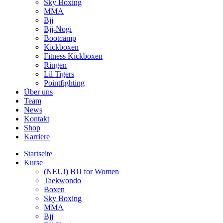
Sky Boxing
MMA
Bjj
Bjj-Nogi
Bootcamp
Kickboxen
Fitness Kickboxen
Ringen
Lil Tigers
Pointfighting
Über uns
Team
News
Kontakt
Shop
Karriere
Startseite
Kurse
(NEU!) BJJ for Women
Taekwondo
Boxen
Sky Boxing
MMA
Bjj