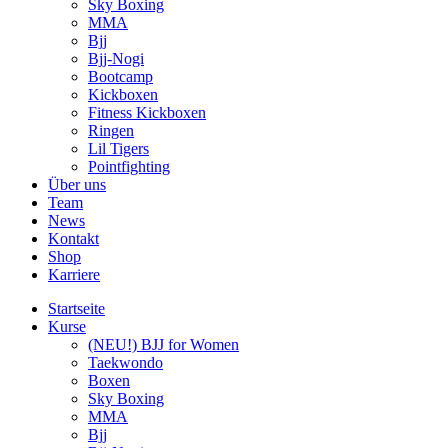
Sky Boxing
MMA
Bjj
Bjj-Nogi
Bootcamp
Kickboxen
Fitness Kickboxen
Ringen
Lil Tigers
Pointfighting
Über uns
Team
News
Kontakt
Shop
Karriere
Startseite
Kurse
(NEU!) BJJ for Women
Taekwondo
Boxen
Sky Boxing
MMA
Bjj