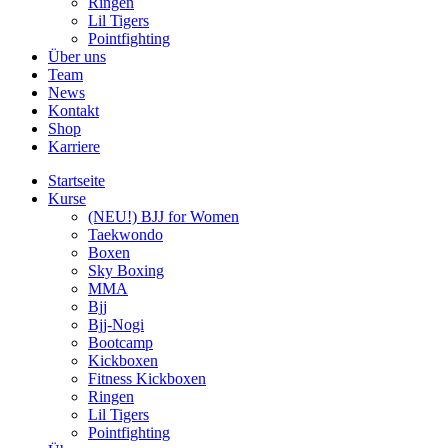
Ringen
Lil Tigers
Pointfighting
Über uns
Team
News
Kontakt
Shop
Karriere
Startseite
Kurse
(NEU!) BJJ for Women
Taekwondo
Boxen
Sky Boxing
MMA
Bjj
Bjj-Nogi
Bootcamp
Kickboxen
Fitness Kickboxen
Ringen
Lil Tigers
Pointfighting