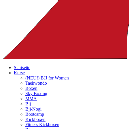
Startseite
Kurse
(NEU!) BJJ for Women
Taekwondo
Boxen
Sky Boxing
MMA
Bjj
Bjj-Nogi
Bootcamp
Kickboxen
Fitness Kickboxen