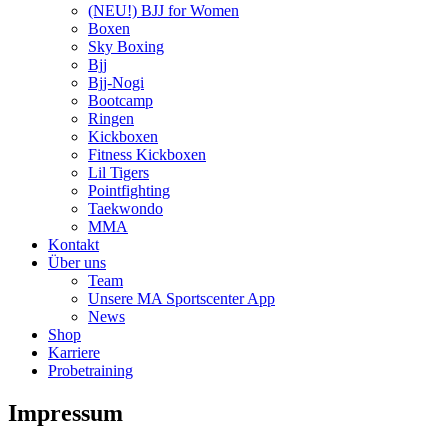
(NEU!) BJJ for Women
Boxen
Sky Boxing
Bjj
Bjj-Nogi
Bootcamp
Ringen
Kickboxen
Fitness Kickboxen
Lil Tigers
Pointfighting
Taekwondo
MMA
Kontakt
Über uns
Team
Unsere MA Sportscenter App
News
Shop
Karriere
Probetraining
Impressum