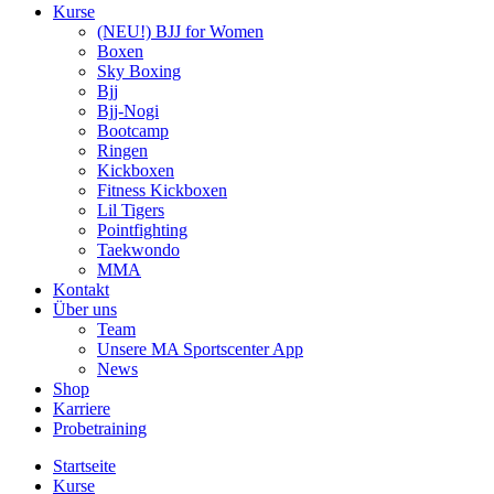
Kurse
(NEU!) BJJ for Women
Boxen
Sky Boxing
Bjj
Bjj-Nogi
Bootcamp
Ringen
Kickboxen
Fitness Kickboxen
Lil Tigers
Pointfighting
Taekwondo
MMA
Kontakt
Über uns
Team
Unsere MA Sportscenter App
News
Shop
Karriere
Probetraining
Startseite
Kurse