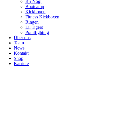
Bjj-Nogi
Bootcamp
Kickboxen
Fitness Kickboxen
Ringen
Lil Tigers
Pointfighting
Über uns
Team
News
Kontakt
Shop
Karriere