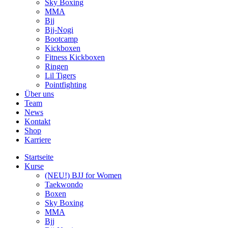
Sky Boxing
MMA
Bjj
Bjj-Nogi
Bootcamp
Kickboxen
Fitness Kickboxen
Ringen
Lil Tigers
Pointfighting
Über uns
Team
News
Kontakt
Shop
Karriere
Startseite
Kurse
(NEU!) BJJ for Women
Taekwondo
Boxen
Sky Boxing
MMA
Bjj