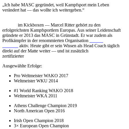
„Ich habe MASC gegründet, weil Kampfsport mein Leben
verändert hat — das wollte ich weitergeben.“
2011 Amateur-Weltmeister, 2017 Profi-Weltmeister der
WAKO
im Kickboxen — Marcel Ritter gehört zu den
erfolgreichsten Kampfsportlern Europas. Aus seiner Leidenschaft
gründete er 2013 das MASC in Grünstadt. Er war zudem als
Profikämpfer in der renommierten Organisation
Karate
Combat
aktiv. Heute gibt er sein Wissen als Head Coach täglich
direkt auf der Matte weiter — und ist zusätzlich
zertifizierter
HYROX-Trainer
.
Ausgewählte Erfolge:
Pro Weltmeister WAKO 2017
Weltmeister WKU 2014
#1 World Ranking WAKO 2018
Weltmeister WKA 2011
Athens Challenge Champion 2019
North American Open 2016
Irish Open Champion 2018
3× European Open Champion