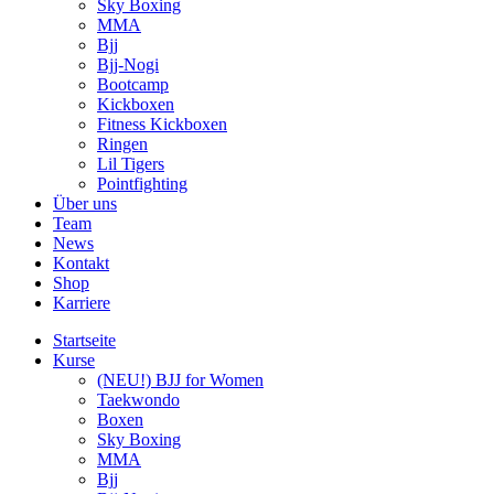
Sky Boxing
MMA
Bjj
Bjj-Nogi
Bootcamp
Kickboxen
Fitness Kickboxen
Ringen
Lil Tigers
Pointfighting
Über uns
Team
News
Kontakt
Shop
Karriere
Startseite
Kurse
(NEU!) BJJ for Women
Taekwondo
Boxen
Sky Boxing
MMA
Bjj